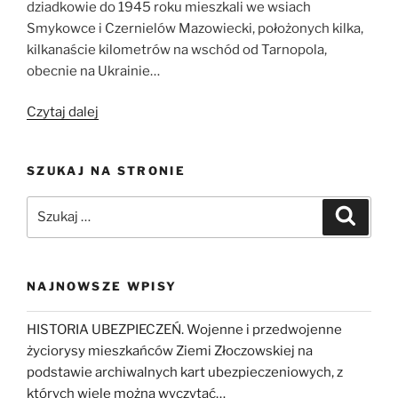
dziadkowie do 1945 roku mieszkali we wsiach
Smykowce i Czernielów Mazowiecki, położonych kilka,
kilkanaście kilometrów na wschód od Tarnopola,
obecnie na Ukrainie…
„Kilka
Czytaj dalej
zdań
o
SZUKAJ NA STRONIE
monografii
Czernielowa
Szukaj:
Szukaj
Mazowieckiego
koło
Tarnopola”
NAJNOWSZE WPISY
HISTORIA UBEZPIECZEŃ. Wojenne i przedwojenne
życiorysy mieszkańców Ziemi Złoczowskiej na
podstawie archiwalnych kart ubezpieczeniowych, z
których wiele można wyczytać…