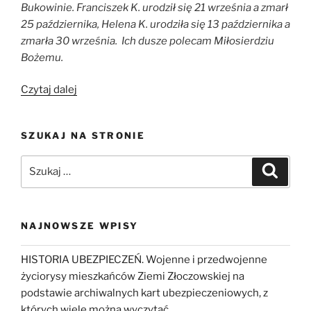
Bukowinie. Franciszek K. urodził się 21 września a zmarł
25 października, Helena K. urodziła się 13 października a
zmarła 30 września. Ich dusze polecam Miłosierdziu
Bożemu.
„Repatriacja
Czytaj dalej
z
Kresów
SZUKAJ NA STRONIE
Wschodnich
na
Szukaj:
Szukaj
Kresy
Zachodnie”
NAJNOWSZE WPISY
HISTORIA UBEZPIECZEŃ. Wojenne i przedwojenne
życiorysy mieszkańców Ziemi Złoczowskiej na
podstawie archiwalnych kart ubezpieczeniowych, z
których wiele można wyczytać…