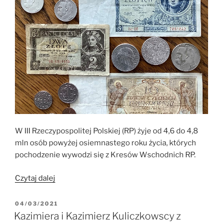
Kuliczkowskich
w
obiektywie.”
W III Rzeczypospolitej Polskiej (RP) żyje od 4,6 do 4,8
mln osób powyżej osiemnastego roku życia, których
pochodzenie wywodzi się z Kresów Wschodnich RP.
„Jazłowiec,
Czytaj dalej
Kresy
Wschodnie?
OPUBLIKOWANE
04/03/2021
W
Pamiątki
Kazimiera i Kazimierz Kuliczkowscy z