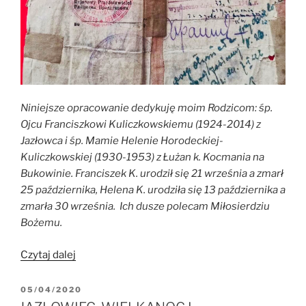
Niniejsze opracowanie dedykuję moim Rodzicom: śp.
Ojcu Franciszkowi Kuliczkowskiemu (1924-2014) z
Jazłowca i śp. Mamie Helenie Horodeckiej-
Kuliczkowskiej (1930-1953) z Łużan k. Kocmania na
Bukowinie. Franciszek K. urodził się 21 września a zmarł
25 października, Helena K. urodziła się 13 października a
zmarła 30 września. Ich dusze polecam Miłosierdziu
Bożemu.
„Repatriacja
Czytaj dalej
z
Kresów
OPUBLIKOWANE
05/04/2020
W
Wschodnich