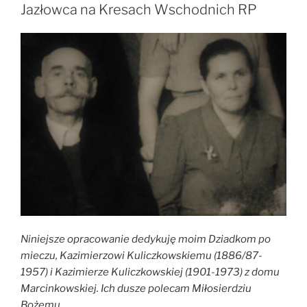
i
Jazłowca na Kresach Wschodnich RP
wspomnienia”
Niniejsze opracowanie dedykuję moim Dziadkom po
mieczu, Kazimierzowi Kuliczkowskiemu (1886/87-
1957) i Kazimierze Kuliczkowskiej (1901-1973) z domu
Marcinkowskiej. Ich dusze polecam Miłosierdziu
Bożemu.