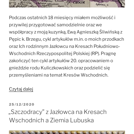
Podczas ostatnich 18 miesięcy miałem możliwość i
przywilej przygotować samodzielnie oraz we
współpracy z moją kuzynką, Ewą Agnieszką Śliwińską z
Pępic k. Brzegu, cykl artykułów m.in. o moich przodkach
oraz Ich rodzinnym Jazłowcu na Kresach Południowo-
Wschodnich Rzeczypospolitej Polskiej (RP). Pragnę
zakończyć ten cykl artykułów 20. opracowaniem o
gnieździe rodu Kuliczkowskich oraz podzielić się
przemyśleniami na temat Kresów Wschodnich.
„Jazłowiec
Czytaj dalej
–
Galicja,
OPUBLIKOWANE
25/12/2020
W
Kresy
„Szczodracy” z Jazłowca na Kresach
Wschodnie,
Wschodnich a Ziemia Lubuska
Podole
i