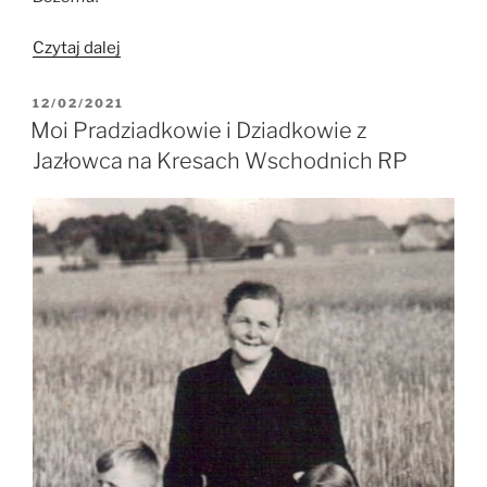
„Kazimiera
Czytaj dalej
i
Kazimierz
OPUBLIKOWANE
12/02/2021
W
Kuliczkowscy
Moi Pradziadkowie i Dziadkowie z
z
Jazłowca na Kresach Wschodnich RP
Jazłowca
na
Kresach
Wschodnich
RP”