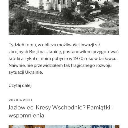
Odrą.”
Tydzień temu, w obliczu możliwości inwazji sił
zbrojnych Rosji na Ukrainę, postanowiłem przygotować
krótki artykuł o moim pobycie w 1970 roku w Jazłowcu.
Naiwnie, nie przewidziałem tak tragicznego rozwoju
sytuacji Ukrainie.
„AD
Czytaj dalej
1970.
Miasteczko
OPUBLIKOWANE
28/03/2021
W
Jazłowiec
Jazłowiec, Kresy Wschodnie? Pamiątki i
–
wspomnienia
gniazdo
rodu