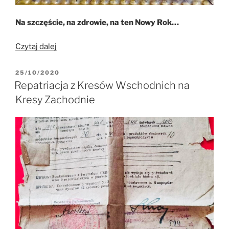
Na szczęście, na zdrowie, na ten Nowy Rok…
„„Szczodracy”
Czytaj dalej
z
Jazłowca
OPUBLIKOWANE
25/10/2020
W
na
Repatriacja z Kresów Wschodnich na
Kresach
Kresy Zachodnie
Wschodnich
a
Ziemia
Lubuska”