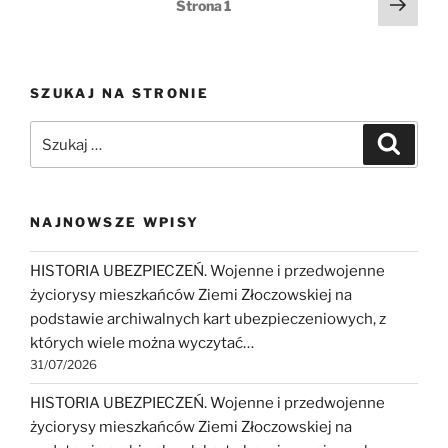
Nawigacja
Nast
Strona
1
żołnierz
stro
po
II
wpisach
Armii
WP,
SZUKAJ NA STRONIE
więzień
Szukaj:
aresztu
Szukaj
UB
w
Kożuchowie”
NAJNOWSZE WPISY
HISTORIA UBEZPIECZEŃ. Wojenne i przedwojenne
życiorysy mieszkańców Ziemi Złoczowskiej na
podstawie archiwalnych kart ubezpieczeniowych, z
których wiele można wyczytać…
31/07/2026
HISTORIA UBEZPIECZEŃ. Wojenne i przedwojenne
życiorysy mieszkańców Ziemi Złoczowskiej na