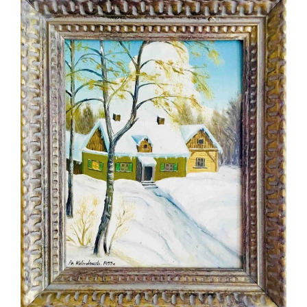
rubieże
Rzeczypospolitej
Polskiej”