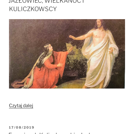
JAZŁOWIEC, WIELKANOC I
na
KULICZKOWSCY
Kresy
Zachodnie”
„JAZŁOWIEC,
Czytaj dalej
WIELKANOC
I
KULICZKOWSCY”
OPUBLIKOWANE
17/08/2019
W