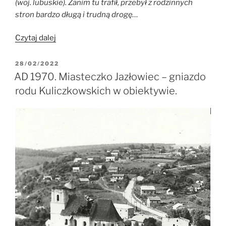
(woj. lubuskie). Zanim tu trafił, przebył z rodzinnych
stron bardzo długą i trudną drogę…
„Zakaz
Czytaj dalej
pamięci.
Droga
OPUBLIKOWANE
28/02/2022
W
Franciszka
AD 1970. Miasteczko Jazłowiec – gniazdo
Sołtysa
rodu Kuliczkowskich w obiektywie.
od
Stefanówki
na
Kresach
Wschodnich,
poprzez
Syberię,
Uzbekistan,
do
Kostrzyna
nad