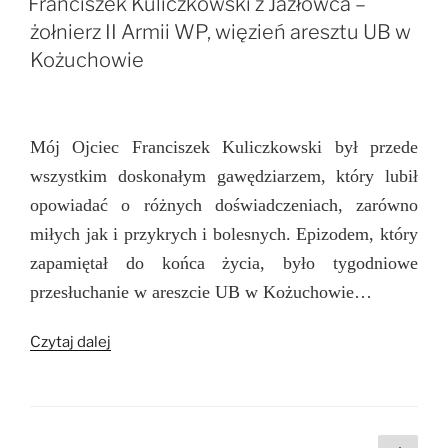
Franciszek Kuliczkowski z Jazłowca –
żołnierz II Armii WP, więzień aresztu UB w
Kożuchowie
Mój Ojciec Franciszek Kuliczkowski był przede
wszystkim doskonałym gawędziarzem, który lubił
opowiadać o różnych doświadczeniach, zarówno
miłych jak i przykrych i bolesnych. Epizodem, który
zapamiętał do końca życia, było tygodniowe
przesłuchanie w areszcie UB w Kożuchowie…
„Franciszek
Czytaj dalej
Kuliczkowski
z
Jazłowca
–