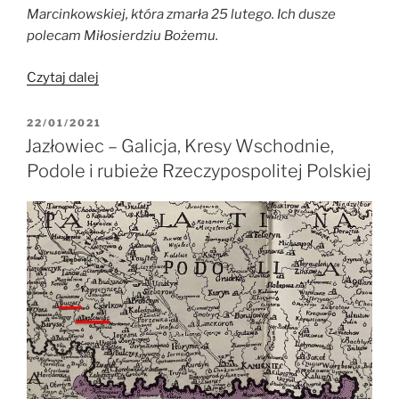
Marcinkowskiej, która zmarła 25 lutego. Ich dusze
polecam Miłosierdziu Bożemu.
„Moi
Czytaj dalej
Pradziadkowie
i
OPUBLIKOWANE
22/01/2021
W
Dziadkowie
Jazłowiec – Galicja, Kresy Wschodnie,
z
Podole i rubieże Rzeczypospolitej Polskiej
Jazłowca
na
Kresach
Wschodnich
RP”