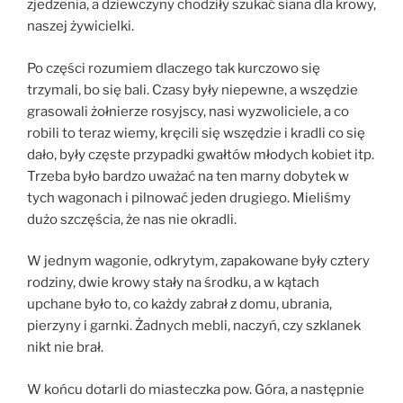
zjedzenia, a dziewczyny chodziły szukać siana dla krowy,
naszej żywicielki.
Po części rozumiem dlaczego tak kurczowo się
trzymali, bo się bali. Czasy były niepewne, a wszędzie
grasowali żołnierze rosyjscy, nasi wyzwoliciele, a co
robili to teraz wiemy, kręcili się wszędzie i kradli co się
dało, były częste przypadki gwałtów młodych kobiet itp.
Trzeba było bardzo uważać na ten marny dobytek w
tych wagonach i pilnować jeden drugiego. Mieliśmy
dużo szczęścia, że nas nie okradli.
W jednym wagonie, odkrytym, zapakowane były cztery
rodziny, dwie krowy stały na środku, a w kątach
upchane było to, co każdy zabrał z domu, ubrania,
pierzyny i garnki. Żadnych mebli, naczyń, czy szklanek
nikt nie brał.
W końcu dotarli do miasteczka pow. Góra, a następnie