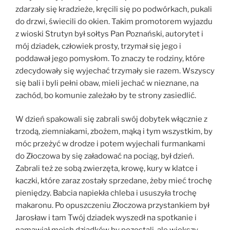
zdarzały się kradzieże, kręcili się po podwórkach, pukali
do drzwi, świecili do okien. Takim promotorem wyjazdu
z wioski Strutyn był sołtys Pan Poznański, autorytet i
mój dziadek, człowiek prosty, trzymał się jego i
poddawał jego pomysłom. To znaczy te rodziny, które
zdecydowały się wyjechać trzymały sie razem. Wszyscy
się bali i byli pełni obaw, mieli jechać w nieznane, na
zachód, bo komunie zależało by te strony zasiedlić.
W dzień spakowali się zabrali swój dobytek włącznie z
trzodą, ziemniakami, zbożem, mąką i tym wszystkim, by
móc przeżyć w drodze i potem wyjechali furmankami
do Złoczowa by się załadować na pociąg, był dzień.
Zabrali też ze sobą zwierzęta, krowę, kury w klatce i
kaczki, które zaraz zostały sprzedane, żeby mieć trochę
pieniędzy. Babcia napiekła chleba i ususzyła trochę
makaronu. Po opuszczeniu Złoczowa przystankiem był
Jarosław i tam Twój dziadek wyszedł na spotkanie i