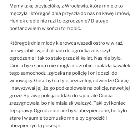
Mamy taką przyjaciółkę z Wrocławia, która mnie o to
męczyła i któregoś dnia przyszła do nas na kawę i mówi,
Heniek ciebie nie razi to ogrodzenie? Dlatego
postanowiłem w końcu to zrobić.
Któregoś dnia młody kierowca wszedł ostro w wiraż,
nie wyrobił i wjechał nam do ogródka zniszczył
ogrodzenie i tak to stało przez kilka lat. Nas nie było,
Ciocia była sama i nie mogła nic zrobić, znalazła kawałek
tego samochodu, zgłosiła na policję i oni doszli do
winowajcy. Gość był na tyle bezczelny, odwiedził Ciocię
i nawyzywał jej, że go podkablowała na policję, nawet jej
groził. Sprawę policja oddała do sądu, ale Ciocia
zrezygnowała, bo nie miała sił walczyć. Taki był koniec
tej sprawy. Ogrodzenie nie było ubezpieczone, bo było
stare i w sumie to zmusiło mnie by ogrodzić i
ubezpieczyć tą posesje.