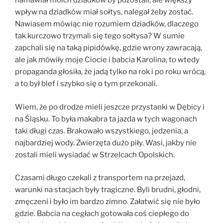
namawiał moich dziadków by pozostali, ale większy
wpływ na dziadków miał sołtys, nalegał żeby zostać.
Nawiasem mówiąc nie rozumiem dziadków, dlaczego
tak kurczowo trzymali się tego sołtysa? W sumie
zapchali się na taką pipidówkę, gdzie wrony zawracają,
ale jak mówiły moje Ciocie i babcia Karolina, to wtedy
propaganda głosiła, że jadą tylko na rok i po roku wrócą,
a to był blef i szybko się o tym przekonali.
Wiem, że po drodze mieli jeszcze przystanki w Dębicy i
na Śląsku. To była makabra ta jazda w tych wagonach
taki długi czas. Brakowało wszystkiego, jedzenia, a
najbardziej wody. Zwierzęta dużo piły. Wasi, jakby nie
zostali mieli wysiadać w Strzelcach Opolskich.
Czasami długo czekali z transportem na przejazd,
warunki na stacjach były tragiczne. Byli brudni, głodni,
zmęczeni i było im bardzo zimno. Załatwić się nie było
gdzie. Babcia na cegłach gotowała coś ciepłego do