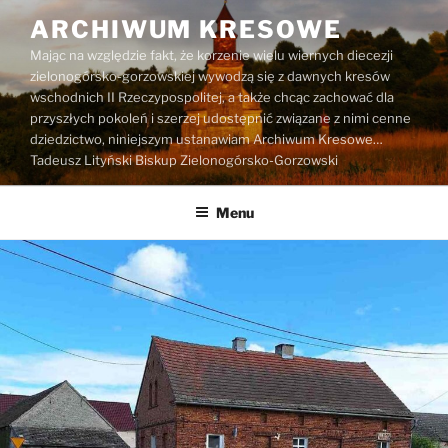
Przejdź
ARCHIWUM KRESOWE
do
Mając na względzie fakt, że korzenie wielu wiernych diecezji
treści
zielonogórsko-gorzowskiej wywodzą się z dawnych kresów
wschodnich II Rzeczypospolitej, a także chcąc zachować dla
przyszłych pokoleń i szerzej udostępnić związane z nimi cenne
dziedzictwo, niniejszym ustanawiam Archiwum Kresowe…
Tadeusz Lityński Biskup Zielonogórsko-Gorzowski
Menu