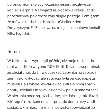
ubrania, mogła to być wczesna jesień, możliwe że
koniec sierpnia. Na wyjazd ze Złoczowa czekali aż do
października, po drodze były długie postoje. Pamiętam,
że mówiła tak babcia Karolina (Gładka, z domu
Dmytryszyn). Ze Złoczowa na miejsce docelowe jechali
kilka tygodni.
Renata
W takim razie, wyruszyli później niż moja rodzina, bo
moi wsiedli do wagonu 7.09.1945. Dziadek wspominał,
że chciał choć do żniw doczekać, żeby ziarno zebrać i
ziemniaki wykopać, ale sytuacja była bardzo napięta i
musieli się szybciej ewakuować. Bali się nocą spać w
domu, uciekali z małymi dziećmi w pola, a rano wracali.
W sierpniu noce są już chłodne, nie dało się tak dłużej.
Któregoś razu, końcem sierpnia, do domu przyszedł
sąsiad, Ukrainiec, nie znam nazwiska i powiedział do