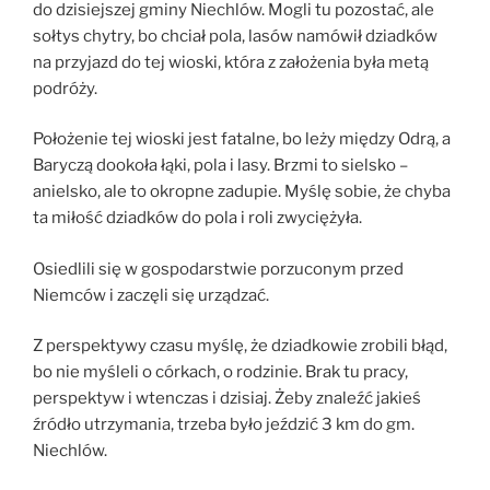
do dzisiejszej gminy Niechlów. Mogli tu pozostać, ale
sołtys chytry, bo chciał pola, lasów namówił dziadków
na przyjazd do tej wioski, która z założenia była metą
podróży.
Położenie tej wioski jest fatalne, bo leży między Odrą, a
Baryczą dookoła łąki, pola i lasy. Brzmi to sielsko –
anielsko, ale to okropne zadupie. Myślę sobie, że chyba
ta miłość dziadków do pola i roli zwyciężyła.
Osiedlili się w gospodarstwie porzuconym przed
Niemców i zaczęli się urządzać.
Z perspektywy czasu myślę, że dziadkowie zrobili błąd,
bo nie myśleli o córkach, o rodzinie. Brak tu pracy,
perspektyw i wtenczas i dzisiaj. Żeby znaleźć jakieś
źródło utrzymania, trzeba było jeździć 3 km do gm.
Niechlów.