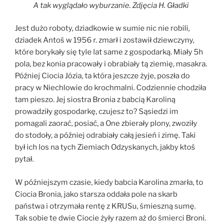
A tak wyglądało wyburzanie. Zdjęcia H. Gładki
Jest dużo roboty, dziadkowie w sumie nic nie robili,
dziadek Antoś w 1956 r. zmarł i zostawił dziewczyny,
które borykały się tyle lat same z gospodarką. Miały 5h
pola, bez konia pracowały i obrabiały tą ziemię, masakra.
Później Ciocia Józia, ta która jeszcze żyje, poszła do
pracy w Niechlowie do krochmalni. Codziennie chodziła
tam pieszo. Jej siostra Bronia z babcią Karoliną
prowadziły gospodarkę, czujesz to? Sąsiedzi im
pomagali zaorać, posiać, a One zbierały plony, zwoziły
do stodoły, a później odrabiały całą jesień i zimę. Taki
był ich los na tych Ziemiach Odzyskanych, jakby ktoś
pytał.
W późniejszym czasie, kiedy babcia Karolina zmarła, to
Ciocia Bronia, jako starsza oddała pole na skarb
państwa i otrzymała rentę z KRUSu, śmieszną sumę.
Tak sobie te dwie Ciocie żyły razem aż do śmierci Broni.