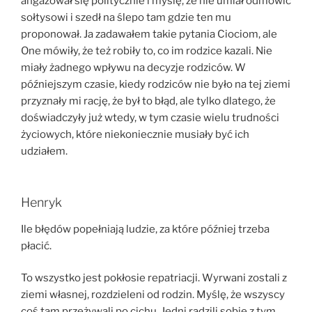
angażował się politycznie i myślę, że nie umiał odmówić
sołtysowi i szedł na ślepo tam gdzie ten mu
proponował. Ja zadawałem takie pytania Ciociom, ale
One mówiły, że też robiły to, co im rodzice kazali. Nie
miały żadnego wpływu na decyzje rodziców. W
późniejszym czasie, kiedy rodziców nie było na tej ziemi
przyznały mi rację, że był to błąd, ale tylko dlatego, że
doświadczyły już wtedy, w tym czasie wielu trudności
życiowych, które niekoniecznie musiały być ich
udziałem.
Henryk
Ile błędów popełniają ludzie, za które później trzeba
płacić.
To wszystko jest pokłosie repatriacji. Wyrwani zostali z
ziemi własnej, rozdzieleni od rodzin. Myślę, że wszyscy
coś tam przeżywali po cichu. Jedni radzili sobie z tym