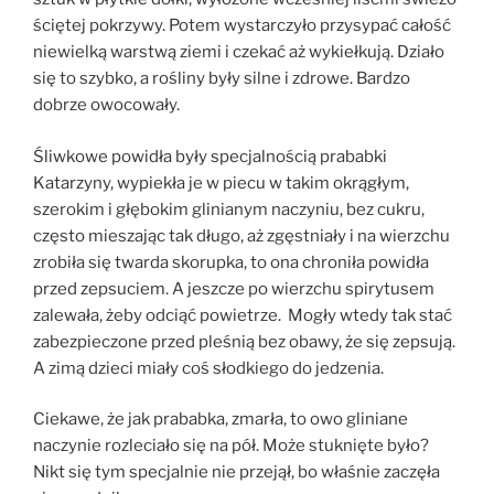
ściętej pokrzywy. Potem wystarczyło przysypać całość
niewielką warstwą ziemi i czekać aż wykiełkują. Działo
się to szybko, a rośliny były silne i zdrowe. Bardzo
dobrze owocowały.
Śliwkowe powidła były specjalnością prababki
Katarzyny, wypiekła je w piecu w takim okrągłym,
szerokim i głębokim glinianym naczyniu, bez cukru,
często mieszając tak długo, aż zgęstniały i na wierzchu
zrobiła się twarda skorupka, to ona chroniła powidła
przed zepsuciem. A jeszcze po wierzchu spirytusem
zalewała, żeby odciąć powietrze. Mogły wtedy tak stać
zabezpieczone przed pleśnią bez obawy, że się zepsują.
A zimą dzieci miały coś słodkiego do jedzenia.
Ciekawe, że jak prababka, zmarła, to owo gliniane
naczynie rozleciało się na pół. Może stuknięte było?
Nikt się tym specjalnie nie przejął, bo właśnie zaczęła