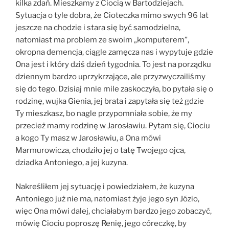
kilka zdań. Mieszkamy z Ciocią w Bartodziejach.
Sytuacja o tyle dobra, że Cioteczka mimo swych 96 lat
jeszcze na chodzie i stara się być samodzielna,
natomiast ma problem ze swoim „komputerem”,
okropna demencja, ciągle zamęcza nas i wypytuje gdzie
Ona jest i który dziś dzień tygodnia. To jest na porządku
dziennym bardzo uprzykrzające, ale przyzwyczailiśmy
się do tego. Dzisiaj mnie mile zaskoczyła, bo pytała się o
rodzinę, wujka Gienia, jej brata i zapytała się też gdzie
Ty mieszkasz, bo nagle przypomniała sobie, że my
przecież mamy rodzinę w Jarosławiu. Pytam się, Ciociu
a kogo Ty masz w Jarosławiu, a Ona mówi
Marmurowicza, chodziło jej o tatę Twojego ojca,
dziadka Antoniego, a jej kuzyna.
Nakreśliłem jej sytuację i powiedziałem, że kuzyna
Antoniego już nie ma, natomiast żyje jego syn Józio,
więc Ona mówi dalej, chciałabym bardzo jego zobaczyć,
mówię Ciociu poproszę Renię, jego córeczkę, by