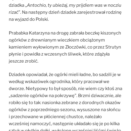
dziadka „
Antochio, ty ubieżaj, my prijdiem was w nocziu
rizać
”. Na następny dzień dziadek zarejestrował rodzinę
na wyjazd do Polski.
Prababka Katarzyna na drogę zabrała beczkę kiszonych
ogórków z drewnianym wieczkiem obciążonym
kamieniem wyłowionym ze Złoczówki, co przez Strutyn
płynie i powidła z wczesnych śliwek, które zdążyła
jeszcze zrobić.
Dziadek opowiadał, że ogórki mieli ładne, bo sadzili je w
według wskazówek ogrodnika, który pracował we
dworze. Nietypowy to był sposób, nie wiem czy ktoś zna
„sadzenie ogórków na pokrzywę”. Brzmi dziwacznie, ale
robiło się to tak: nasionka zebrane z dorodnych okazów
ogórków z poprzedniego sezonu, wysuszone na słońcu
i przechowane w płóciennej chustce, należało
wcześniej namoczyć, następnie układało się je po kilka
sztuk w płytkie dołki, wyłożone wcześniej liśćmi świeżo